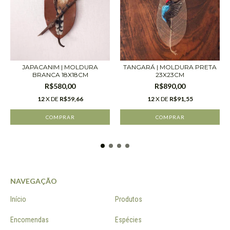
JAPACANIM | MOLDURA
TANGARÁ | MOLDURA PRETA
BRANCA 18X18CM
23X23CM
R$580,00
R$890,00
12
X DE
R$59,66
12
X DE
R$91,55
NAVEGAÇÃO
Início
Produtos
Encomendas
Espécies