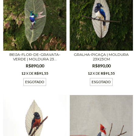
BEIJA-FLOR-DE-GRAVATA-
GRALHA-PICAÇA | MOLDURA
VERDE | MOLDURA 23...
23X23CM
R$890,00
R$890,00
12
X DE
R$91,55
12
X DE
R$91,55
ESGOTADO
ESGOTADO