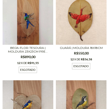
BEIJA-FLOR-TESOURA |
GUARÁ | MOLDURA 18X18CM
MOLDURA 23X23CM PRE...
R$550,00
R$890,00
12
X DE
R$56,58
12
X DE
R$91,55
ESGOTADO
ESGOTADO