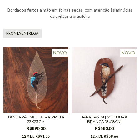
Bordados feitos a mão em folhas secas, com atenção às minúcias
da avifauna brasileira
PRONTA ENTREGA
NOVO
NOVO
TANGARÁ | MOLDURA PRETA
JAPACANIM | MOLDURA
23X23CM
BRANCA 18X18CM
R$890,00
R$580,00
12
X DE
R$91,55
12
X DE
R$59,66