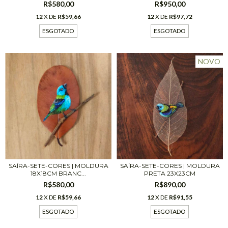
R$580,00
R$950,00
12
X DE
R$59,66
12
X DE
R$97,72
ESGOTADO
ESGOTADO
NOVO
SAÍRA-SETE-CORES | MOLDURA
SAÍRA-SETE-CORES | MOLDURA
18X18CM BRANC...
PRETA 23X23CM
R$580,00
R$890,00
12
X DE
R$59,66
12
X DE
R$91,55
ESGOTADO
ESGOTADO