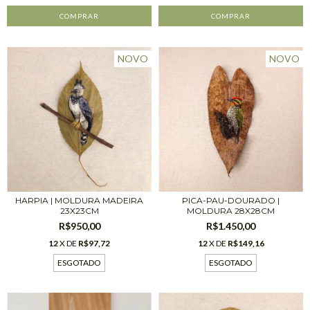
NOVO
NOVO
PICA-PAU-DOURADO |
HARPIA | MOLDURA MADEIRA
MOLDURA 28X28CM
23X23CM
R$1.450,00
R$950,00
12
X DE
R$149,16
12
X DE
R$97,72
ESGOTADO
ESGOTADO