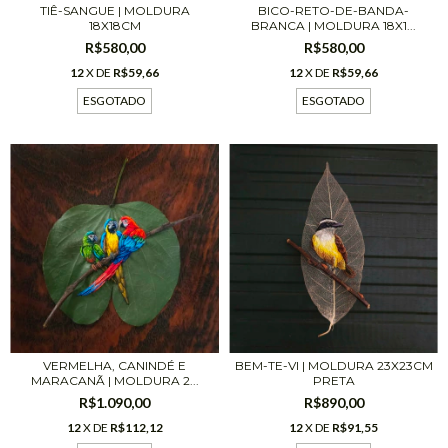
BICO-RETO-DE-BANDA-
TIÊ-SANGUE | MOLDURA
BRANCA | MOLDURA 18X1...
18X18CM
R$580,00
R$580,00
12
X DE
R$59,66
12
X DE
R$59,66
ESGOTADO
ESGOTADO
BEM-TE-VI | MOLDURA 23X23CM
VERMELHA, CANINDÉ E
PRETA
MARACANÃ | MOLDURA 2...
R$890,00
R$1.090,00
12
X DE
R$91,55
12
X DE
R$112,12