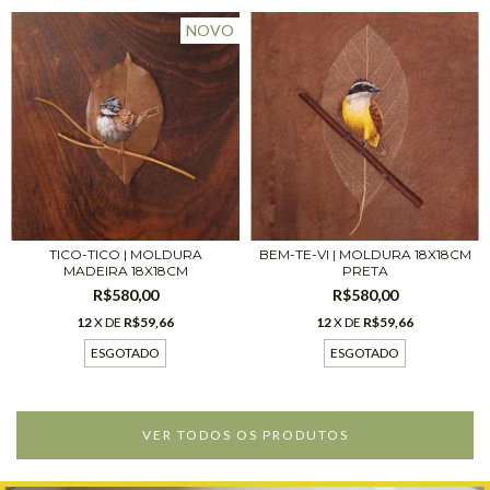
NOVO
BEM-TE-VI | MOLDURA 18X18CM
TICO-TICO | MOLDURA
PRETA
MADEIRA 18X18CM
R$580,00
R$580,00
12
X DE
R$59,66
12
X DE
R$59,66
ESGOTADO
ESGOTADO
VER TODOS OS PRODUTOS