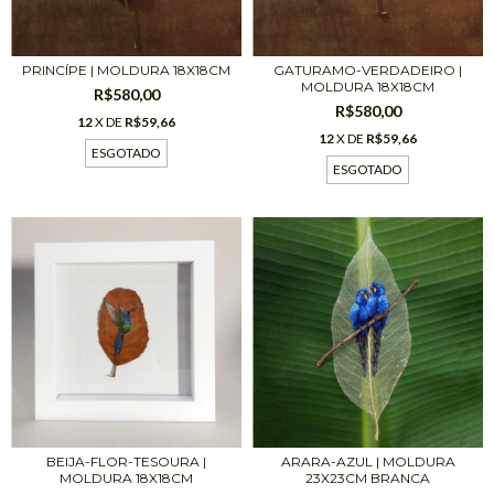
PRINCÍPE | MOLDURA 18X18CM
GATURAMO-VERDADEIRO |
MOLDURA 18X18CM
R$580,00
R$580,00
12
X DE
R$59,66
12
X DE
R$59,66
ESGOTADO
ESGOTADO
BEIJA-FLOR-TESOURA |
ARARA-AZUL | MOLDURA
MOLDURA 18X18CM
23X23CM BRANCA