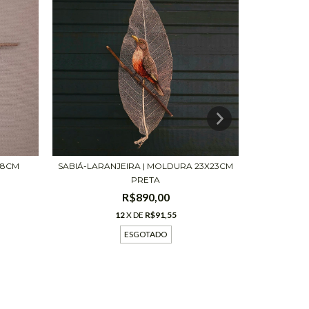
TUCANO-
18CM
SABIÁ-LARANJEIRA | MOLDURA 23X23CM
PRETA
R$890,00
12
X DE
R$91,55
ESGOTADO