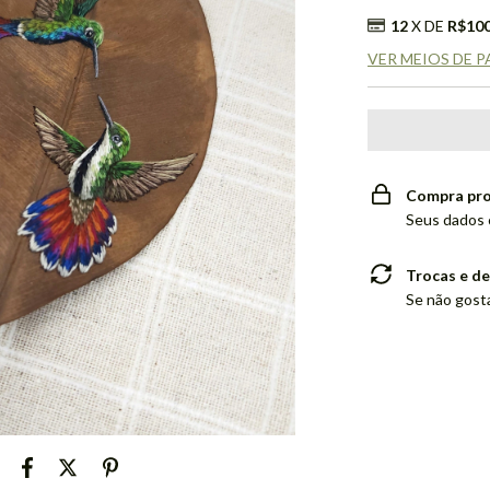
12
X DE
R$100
VER MEIOS DE 
Compra pro
Seus dados 
Trocas e d
Se não gosta