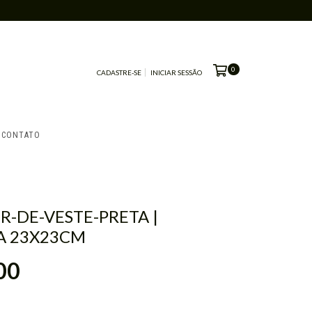
0
CADASTRE-SE
INICIAR SESSÃO
CONTATO
OR-DE-VESTE-PRETA |
 23X23CM
00