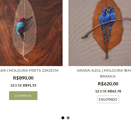
ARARA-AZUL | MOLDURA 18X
RÁ | MOLDURA PRETA 23X23CM
BRANCA
R$890,00
R$620,00
12
X DE
R$91,55
12
X DE
R$63,78
ESGOTADO