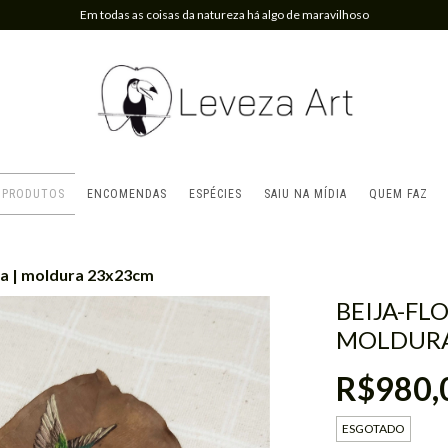
Em todas as coisas da natureza há algo de maravilhoso
PRODUTOS
ENCOMENDAS
ESPÉCIES
SAIU NA MÍDIA
QUEM FAZ
ta | moldura 23x23cm
BEIJA-FL
MOLDURA
R$980,
ESGOTADO