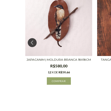
23X23CM
JAPACANIM | MOLDURA BRANCA 18X18CM
TANGA
R$580,00
12
X DE
R$59,66