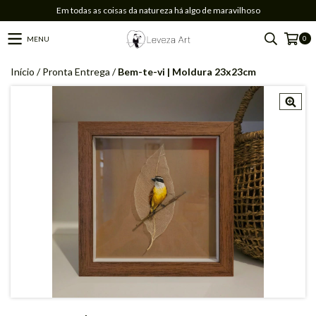
Em todas as coisas da natureza há algo de maravilhoso
0
MENU
Início
/
Pronta Entrega
/
Bem-te-vi | Moldura 23x23cm