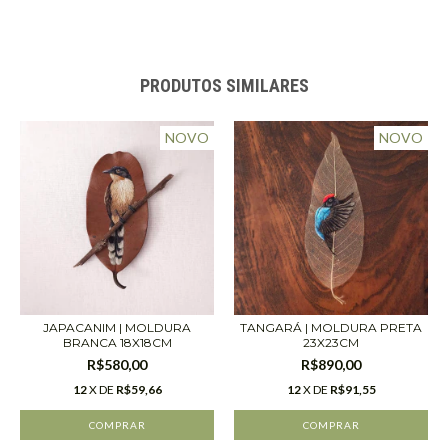
PRODUTOS SIMILARES
NOVO
NOVO
JAPACANIM | MOLDURA
TANGARÁ | MOLDURA PRETA
BRANCA 18X18CM
23X23CM
R$580,00
R$890,00
12
X DE
R$59,66
12
X DE
R$91,55