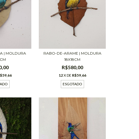
RABO-DE-ARAME | MOLDURA
IA | MOLDURA
18X18CM
8CM
R$580,00
0,00
12
X DE
R$59,66
$59,66
ESGOTADO
TADO