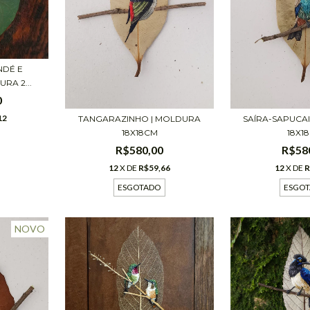
NDÉ E
RA 2...
0
12
TANGARAZINHO | MOLDURA
SAÍRA-SAPUCA
18X18CM
18X1
R$580,00
R$58
12
X DE
R$59,66
12
X DE
R
ESGOTADO
ESGO
NOVO