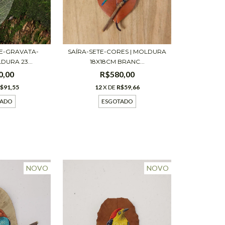
DE-GRAVATA-
SAÍRA-SETE-CORES | MOLDURA
DURA 23...
18X18CM BRANC...
0,00
R$580,00
$91,55
12
X DE
R$59,66
TADO
ESGOTADO
NOVO
NOVO