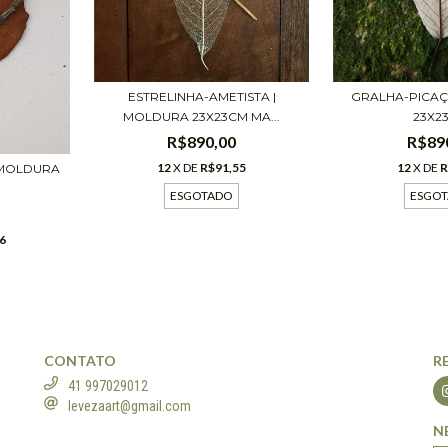
ESTRELINHA-AMETISTA |
GRALHA-PICAÇ
MOLDURA 23X23CM MA...
23X2
R$890,00
R$89
12
X DE
R$91,55
12
X DE
R
 MOLDURA
ESGOTADO
ESGO
6
CONTATO
R
41 997029012
levezaart@gmail.com
N