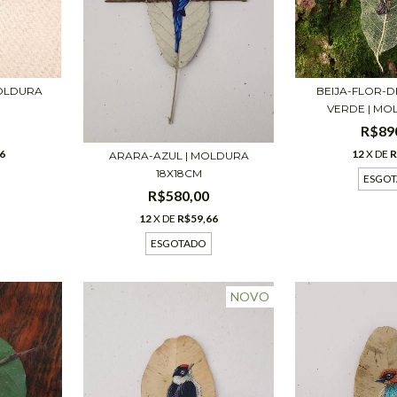
BEIJA-FLOR-
OLDURA
VERDE | MOL
R$89
12
X DE
R
6
ARARA-AZUL | MOLDURA
18X18CM
ESGO
R$580,00
12
X DE
R$59,66
ESGOTADO
NOVO