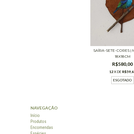
SAÍRA-SETE-CORES |
18X18CM
R$580,00
12
X DE
R$59,6
ESGOTADO
NAVEGAÇÃO
Início
Produtos
Encomendas
Espécies