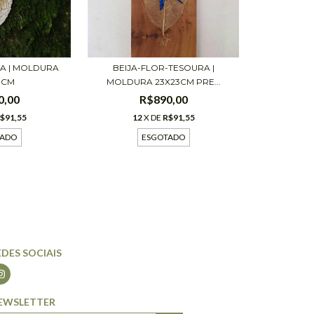
BEIJA-FLOR-TESOURA |
A | MOLDURA
MOLDURA 23X23CM PRE...
3CM
R$890,00
0,00
12
X DE
R$91,55
$91,55
ESGOTADO
TADO
EDES SOCIAIS
EWSLETTER