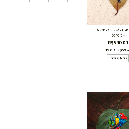
TUCANO-TOCO | M
18X18CM
R$580,00
12
X DE
R$59,6
ESGOTADO