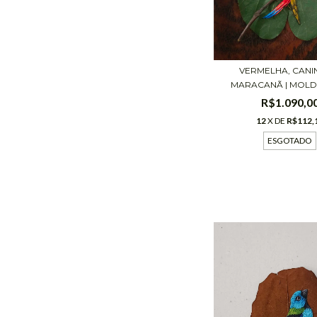
VERMELHA, CANI
MARACANÃ | MOLDU
R$1.090,0
12
X DE
R$112,
ESGOTADO