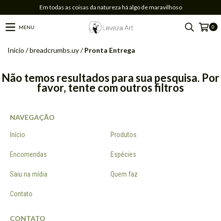
Em todas as coisas da natureza há algo de maravilhoso
0
MENU
Início
/
breadcrumbs.uy
/
Pronta Entrega
Não temos resultados para sua pesquisa. Por
favor, tente com outros filtros
NAVEGAÇÃO
Início
Produtos
Encomendas
Espécies
Saiu na mídia
Quem faz
Contato
CONTATO