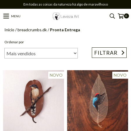
Em todas as coisas da natureza há algo de maravilhoso
0
MENU
Início
/
breadcrumbs.dk
/
Pronta Entrega
Ordenar por
FILTRAR
NOVO
NOVO