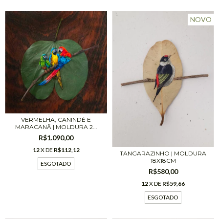
NOVO
VERMELHA, CANINDÉ E
MARACANÃ | MOLDURA 2...
R$1.090,00
12
X DE
R$112,12
TANGARAZINHO | MOLDURA
18X18CM
ESGOTADO
R$580,00
12
X DE
R$59,66
ESGOTADO