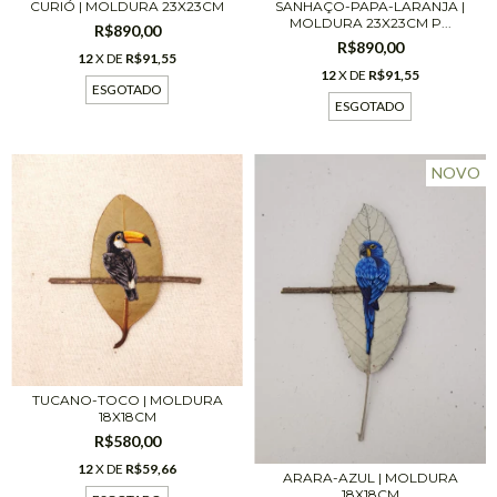
SANHAÇO-PAPA-LARANJA |
CURIÓ | MOLDURA 23X23CM
MOLDURA 23X23CM P...
R$890,00
R$890,00
12
X DE
R$91,55
12
X DE
R$91,55
ESGOTADO
ESGOTADO
NOVO
TUCANO-TOCO | MOLDURA
18X18CM
R$580,00
12
X DE
R$59,66
ARARA-AZUL | MOLDURA
18X18CM