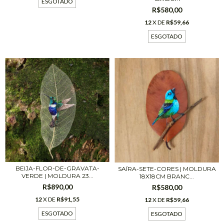
ESGOTADO
R$580,00
12
X DE
R$59,66
ESGOTADO
BEIJA-FLOR-DE-GRAVATA-
SAÍRA-SETE-CORES | MOLDURA
VERDE | MOLDURA 23...
18X18CM BRANC...
R$890,00
R$580,00
12
X DE
R$91,55
12
X DE
R$59,66
ESGOTADO
ESGOTADO