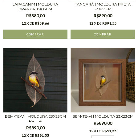
JAPACANIM | MOLDURA
TANGARÁ | MOLDURA PRETA
BRANCA 18X18CM
23X23CM
R$580,00
R$890,00
12
X DE
R$59,66
12
X DE
R$91,55
BEM-TE-VI | MOLDURA 23X23CM
BEM-TE-VI | MOLDURA 23X23CM
PRETA
R$890,00
R$890,00
12
X DE
R$91,55
12
X DE
R$91,55