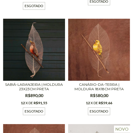
ESGOTADO
ESGOTADO
CANÁRIO-DA-TERRA |
SABIÁ-LARANJEIRA | MOLDURA
MOLDURA 18X18CM PRETA
23X23CM PRETA
R$580,00
R$890,00
12
X DE
R$59,66
12
X DE
R$91,55
ESGOTADO
ESGOTADO
NOVO