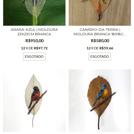
CANÁRIO-DA-TERRA |
ARARA-AZUL | MOLDURA
MOLDURA BRANCA 18X18C...
23X23CM BRANCA
R$580,00
R$950,00
12
X DE
R$59,66
12
X DE
R$97,72
ESGOTADO
ESGOTADO