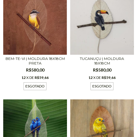
BEM-TE-VI | MOLDURA 18X18CM
TUCANUÇU | MOLDURA
PRETA
18X18CM
R$580,00
R$580,00
12
X DE
R$59,66
12
X DE
R$59,66
ESGOTADO
ESGOTADO