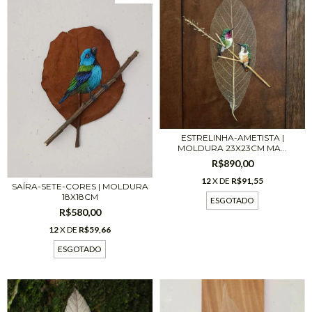
ESTRELINHA-AMETISTA |
MOLDURA 23X23CM MA...
R$890,00
12
X DE
R$91,55
SAÍRA-SETE-CORES | MOLDURA
18X18CM
ESGOTADO
R$580,00
12
X DE
R$59,66
ESGOTADO