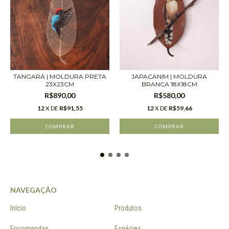
TANGARÁ | MOLDURA PRETA
JAPACANIM | MOLDURA
23X23CM
BRANCA 18X18CM
R$890,00
R$580,00
12
X DE
R$91,55
12
X DE
R$59,66
NAVEGAÇÃO
Início
Produtos
Encomendas
Espécies