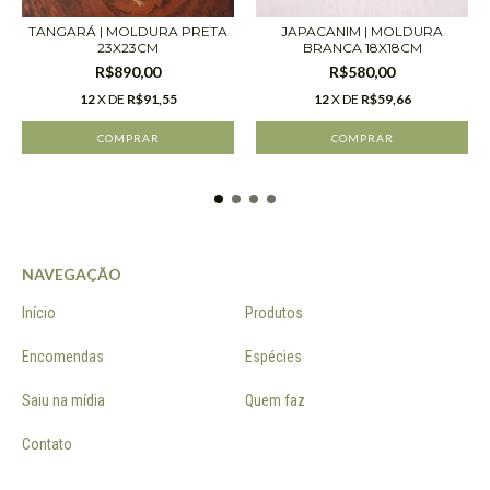
TANGARÁ | MOLDURA PRETA
JAPACANIM | MOLDURA
23X23CM
BRANCA 18X18CM
R$890,00
R$580,00
12
X DE
R$91,55
12
X DE
R$59,66
NAVEGAÇÃO
Início
Produtos
Encomendas
Espécies
Saiu na mídia
Quem faz
Contato