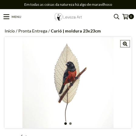
Em todas as coisas da natureza há algo de maravilhoso
0
MENU
Início
/
Pronta Entrega
/
Curió | moldura 23x23cm