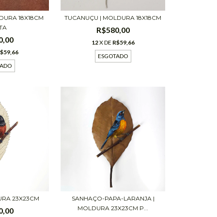
LDURA 18X18CM
TUCANUÇU | MOLDURA 18X18CM
TA
R$580,00
0,00
12
X DE
R$59,66
$59,66
ESGOTADO
TADO
SANHAÇO-PAPA-LARANJA |
URA 23X23CM
MOLDURA 23X23CM P...
0,00