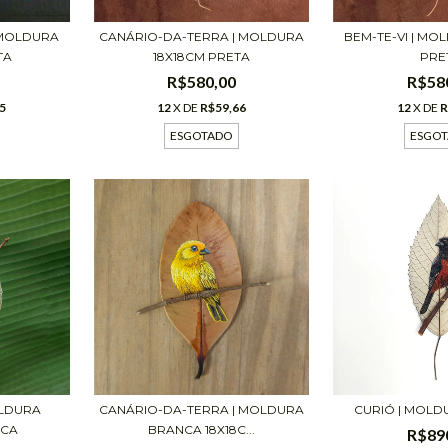
CANÁRIO-DA-TERRA | MOLDURA
BEM-TE-VI | MO
 MOLDURA
18X18CM PRETA
PRE
TA
R$580,00
R$58
12
X DE
R$59,66
12
X DE
R
5
ESGOTADO
ESGO
CANÁRIO-DA-TERRA | MOLDURA
OLDURA
CURIÓ | MOLD
BRANCA 18X18C...
NCA
R$89