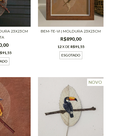
LDURA 23X23CM
BEM-TE-VI | MOLDURA 23X23CM
TA
R$890,00
0,00
12
X DE
R$91,55
$91,55
ESGOTADO
TADO
NOVO