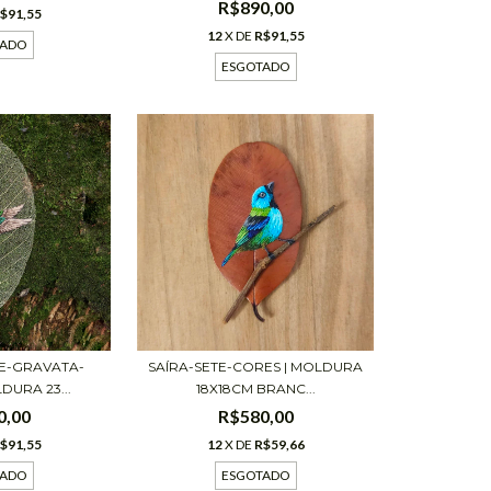
R$890,00
$91,55
12
X DE
R$91,55
TADO
ESGOTADO
DE-GRAVATA-
SAÍRA-SETE-CORES | MOLDURA
DURA 23...
18X18CM BRANC...
0,00
R$580,00
$91,55
12
X DE
R$59,66
TADO
ESGOTADO