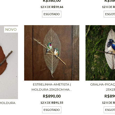
R$580,00
R$58
12
X DE
R$59,66
12
X DE
R
ESGOTADO
ESGO
NOVO
ESTRELINHA-AMETISTA |
GRALHA-PICAÇ
MOLDURA 23X23CM MA...
23X2
R$890,00
R$89
12
X DE
R$91,55
12
X DE
R
 MOLDURA
ESGOTADO
ESGO