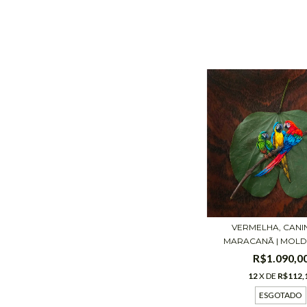
VERMELHA, CANI
MARACANÃ | MOLDU
R$1.090,0
12
X DE
R$112,
ESGOTADO