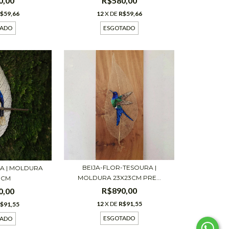
R$580,00
0,00
12
X DE
R$59,66
$59,66
ESGOTADO
TADO
BEIJA-FLOR-TESOURA |
A | MOLDURA
MOLDURA 23X23CM PRE...
3CM
R$890,00
0,00
12
X DE
R$91,55
$91,55
ESGOTADO
TADO