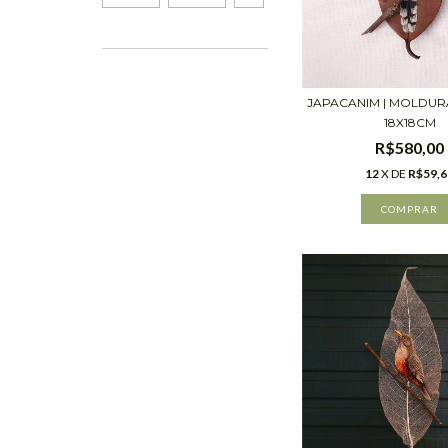
JAPACANIM | MOLDU
18X18CM
R$580,00
12
X DE
R$59,6