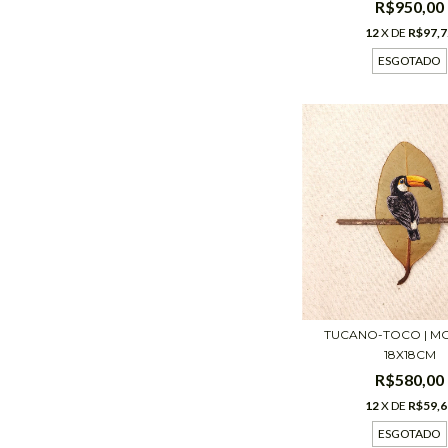
R$950,00
12
X DE
R$97,7
ESGOTADO
TUCANO-TOCO | M
18X18CM
R$580,00
12
X DE
R$59,6
ESGOTADO