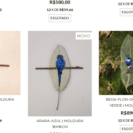
R$580,00
12
X DE
R
12
X DE
R$59,66
2
ESGO
ESGOTADO
NOVO
BEIJA-FLOR-
OLDURA
VERDE | MOL
R$89
12
X DE
R
6
ARARA-AZUL | MOLDURA
18X18CM
ESGO