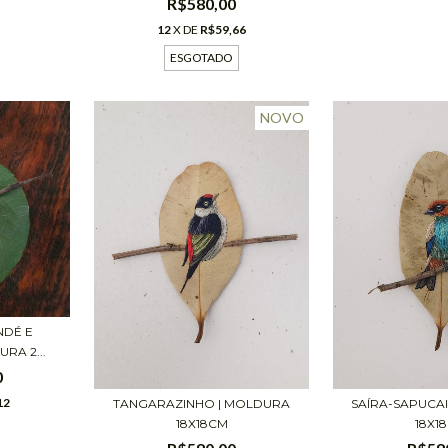
R$580,00
12
X DE
R$59,66
ESGOTADO
NOVO
NDÉ E
RA 2...
0
12
TANGARAZINHO | MOLDURA
SAÍRA-SAPUCA
18X18CM
18X1