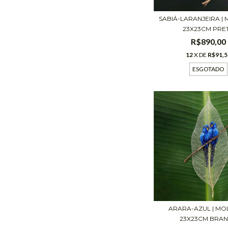
SABIÁ-LARANJEIRA |
23X23CM PRE
R$890,00
12
X DE
R$91,5
ESGOTADO
ARARA-AZUL | M
23X23CM BRA