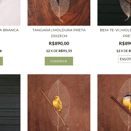
BEM-TE-VI | MO
RA BRANCA
TANGARÁ | MOLDURA PRETA
PRE
23X23CM
R$89
R$890,00
12
X DE
R
6
12
X DE
R$91,55
ESGO