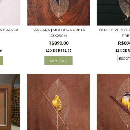
BEM-TE-VI | MO
RA BRANCA
TANGARÁ | MOLDURA PRETA
PRE
23X23CM
R$89
R$890,00
12
X DE
R
6
12
X DE
R$91,55
ESGO