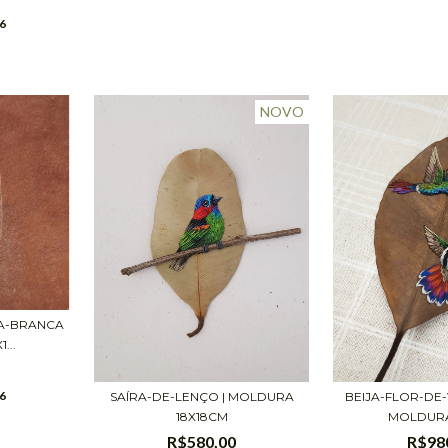
6
NOVO
A-BRANCA
...
6
SAÍRA-DE-LENÇO | MOLDURA
BEIJA-FLOR-DE-
18X18CM
MOLDURA 
R$580,00
R$98