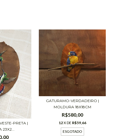
GATURAMO-VERDADEIRO |
MOLDURA 18X18CM
R$580,00
12
X DE
R$59,66
VESTE-PRETA |
23X2...
ESGOTADO
0,00