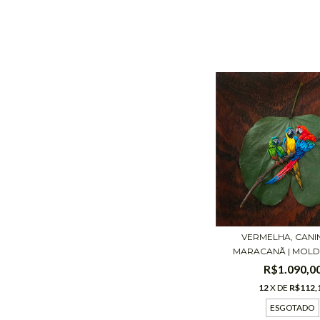
VERMELHA, CANI
MARACANÃ | MOLDU
R$1.090,0
12
X DE
R$112,
ESGOTADO