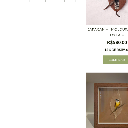
JAPACANIM | MOLDU
18X18CM
R$580,00
12
X DE
R$59,6