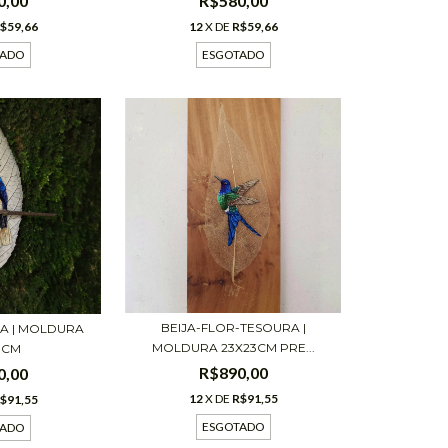
R$580,00
0,00
12
X DE
R$59,66
$59,66
ESGOTADO
TADO
BEIJA-FLOR-TESOURA |
A | MOLDURA
MOLDURA 23X23CM PRE...
3CM
R$890,00
0,00
12
X DE
R$91,55
$91,55
ESGOTADO
TADO