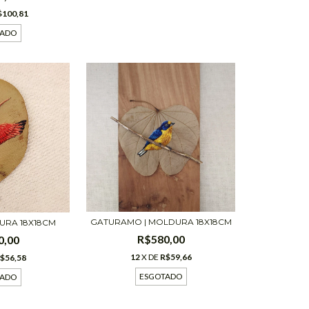
$100,81
TADO
GATURAMO | MOLDURA 18X18CM
URA 18X18CM
R$580,00
0,00
12
X DE
R$59,66
$56,58
ESGOTADO
TADO