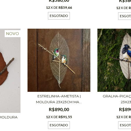
R$58
12
X DE
R$59,66
12
X DE
R
ESGOTADO
ESGO
NOVO
ESTRELINHA-AMETISTA |
GRALHA-PICAÇ
MOLDURA 23X23CM MA...
23X2
R$890,00
R$89
12
X DE
R$91,55
12
X DE
R
 MOLDURA
ESGOTADO
ESGO