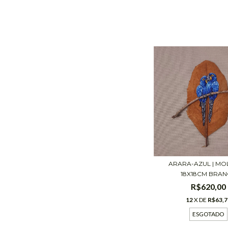
ARARA-AZUL | M
18X18CM BRA
R$620,00
12
X DE
R$63,7
ESGOTADO