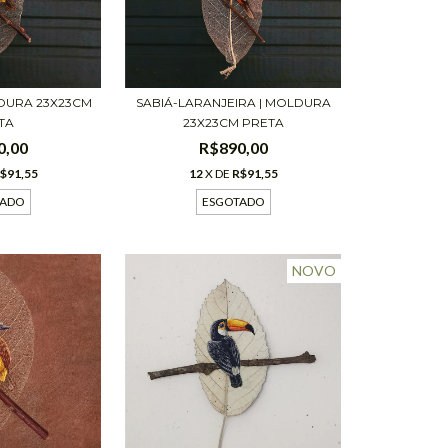
LDURA 23X23CM
SABIÁ-LARANJEIRA | MOLDURA
TA
23X23CM PRETA
0,00
R$890,00
$91,55
12
X DE
R$91,55
TADO
ESGOTADO
NOVO