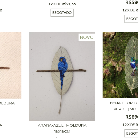
R$58
12
X DE
R$91,55
12
X DE
R
2
ESGOTADO
ESGO
NOVO
BEIJA-FLOR-
OLDURA
VERDE | MOL
R$89
12
X DE
R
6
ARARA-AZUL | MOLDURA
18X18CM
ESGO