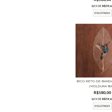
12
X DE
R$59,6
ESGOTADO
BICO-RETO-DE-BAND
| MOLDURA 18X1
R$580,00
12
X DE
R$59,6
ESGOTADO