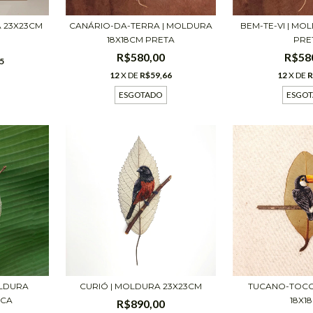
CANÁRIO-DA-TERRA | MOLDURA
BEM-TE-VI | MO
A 23X23CM
18X18CM PRETA
PRE
R$580,00
R$58
5
12
X DE
R$59,66
12
X DE
R
ESGOTADO
ESGO
TUCANO-TOCO
OLDURA
CURIÓ | MOLDURA 23X23CM
18X1
NCA
R$890,00