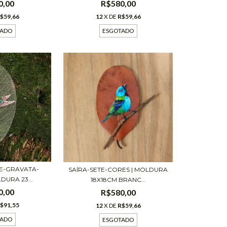
R$580,00
0,00
12
X DE
R$59,66
$59,66
ESGOTADO
TADO
DE-GRAVATA-
SAÍRA-SETE-CORES | MOLDURA
DURA 23...
18X18CM BRANC...
0,00
R$580,00
$91,55
12
X DE
R$59,66
TADO
ESGOTADO