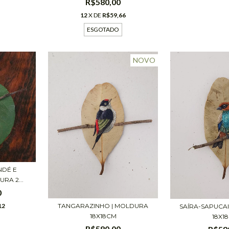
R$580,00
12
X DE
R$59,66
ESGOTADO
NOVO
NDÉ E
RA 2...
0
12
TANGARAZINHO | MOLDURA
SAÍRA-SAPUCA
18X18CM
18X1
R$580,00