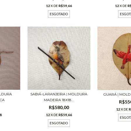
12
X DE
R$59,66
12
X DE
R
ESGOTADO
ESGO
SABIÁ-LARANJEIRA | MOLDURA
OLDURA
GUARÁ | MOLD
MADEIRA 18X18...
NCA
R$55
R$580,00
12
X DE
R
12
X DE
R$59,66
8
ESGO
ESGOTADO