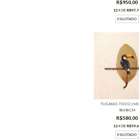
R$950,00
12
X DE
R$97,7
ESGOTADO
TUCANO-TOCO | M
18X18CM
R$580,00
12
X DE
R$59,6
ESGOTADO