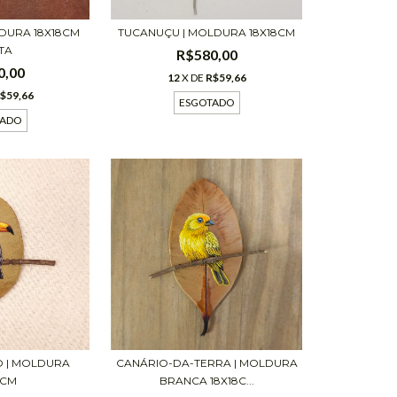
LDURA 18X18CM
TUCANUÇU | MOLDURA 18X18CM
TA
R$580,00
0,00
12
X DE
R$59,66
$59,66
ESGOTADO
TADO
CANÁRIO-DA-TERRA | MOLDURA
 | MOLDURA
BRANCA 18X18C...
8CM