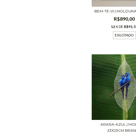
BEM-TE-VI | MOLDUR
R$890,00
12
X DE
R$91,5
ESGOTADO
ARARA-AZUL | M
23X23CM BRA