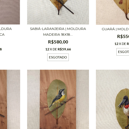
SABIÁ-LARANJEIRA | MOLDURA
OLDURA
GUARÁ | MOLD
MADEIRA 18X18...
NCA
R$55
R$580,00
12
X DE
R
12
X DE
R$59,66
8
ESGO
ESGOTADO