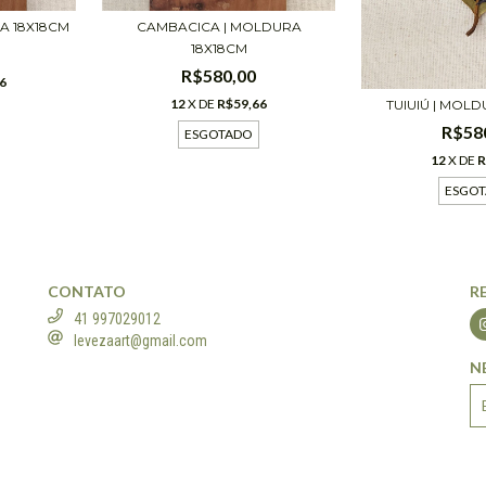
CAMBACICA | MOLDURA
A 18X18CM
18X18CM
R$580,00
6
12
X DE
R$59,66
TUIUIÚ | MOL
R$58
ESGOTADO
12
X DE
R
ESGO
CONTATO
R
41 997029012
levezaart@gmail.com
N