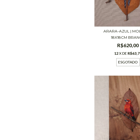
ARARA-AZUL | M
18X18CM BRA
R$620,00
12
X DE
R$63,7
ESGOTADO