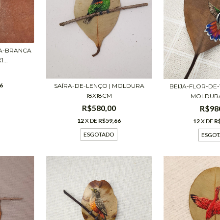
A-BRANCA
...
6
SAÍRA-DE-LENÇO | MOLDURA
BEIJA-FLOR-DE-
18X18CM
MOLDURA 
R$580,00
R$98
12
X DE
R$59,66
12
X DE
R
ESGOTADO
ESGO