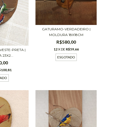
GATURAMO-VERDADEIRO |
MOLDURA 18X18CM
R$580,00
12
X DE
R$59,66
VESTE-PRETA |
23X2...
ESGOTADO
0,00
$100,81
TADO