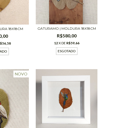
GATURAMO | MOLDURA 18X18CM
URA 18X18CM
R$580,00
0,00
12
X DE
R$59,66
$56,58
ESGOTADO
TADO
NOVO