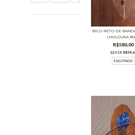
BICO-RETO-DE-BAND
| MOLDURA 18X1
R$580,00
12
X DE
R$59,6
ESGOTADO